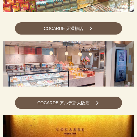
COCARDE 天満橋店
COCARDE アルデ新大阪店